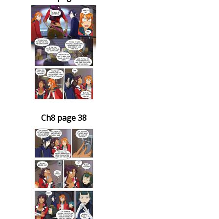
Ch8 page 38