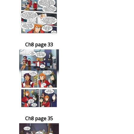
Ch8 page 33
Ch8 page 35