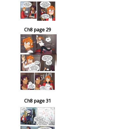
Ch8 page 29
Ch8 page 31