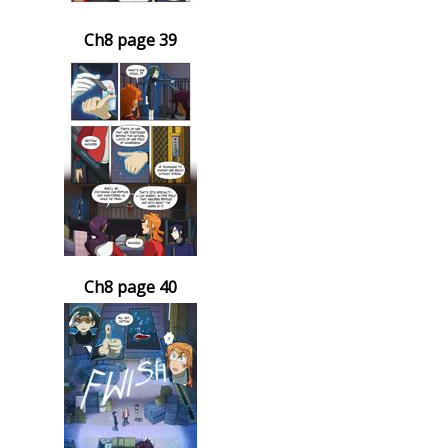
Ch8 page 39
Ch8 page 40